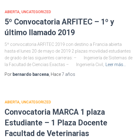
ABIERTA
UNCATEGORIZED
5º Convocatoria ARFITEC – 1º y
último llamado 2019
5º convocatoria ARFITEC 2019 con destino a Francia abierta
hasta el lunes 20 de mayo de 2019 2 plazas movilidad estudiantes
de grado de las siguientes carreras: – Ingeniería de Sistemas de
la Facultad de Ciencias Exactas – Ingeniería Civil,
Leer más…
Por
bernardo barcena
, Hace
7 años
ABIERTA
UNCATEGORIZED
Convocatoria MARCA 1 plaza
Estudiante – 1 Plaza Docente
Facultad de Veterinarias