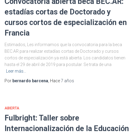
Convocatoria abierta beca BEC.AR:
estadías cortas de Doctorado y
cursos cortos de especialización en
Francia
Estimados, Les informamos que la convocatoria para la beca
BEC.AR para realizar estadías cortas de Doctorado y cursos
cortos de especialización ya está abierta. Los candidatos tienen
hasta el 29 de abril de 2019 para postular. Se trata de una
Leer más…
Por
bernardo barcena
, Hace
7 años
ABIERTA
Fulbright: Taller sobre
Internacionalización de la Educación