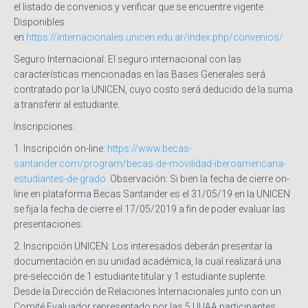
el listado de convenios y verificar que se encuentre vigente.
Disponibles
en
https://internacionales.unicen.edu.ar/index.php/convenios/
Seguro Internacional: El seguro internacional con las
características mencionadas en las Bases Generales será
contratado por la UNICEN, cuyo costo será deducido de la suma
a transferir al estudiante.
Inscripciones:
1. Inscripción on-line:
https://www.becas-
santander.com/program/becas-de-movilidad-iberoamericana-
estudiantes-de-grado
Observación: Si bien la fecha de cierre on-
line en plataforma Becas Santander es el 31/05/19 en la UNICEN
se fija la fecha de cierre el 17/05/2019 a fin de poder evaluar las
presentaciones.
2. Inscripción UNICEN: Los interesados deberán presentar la
documentación en su unidad académica, la cual realizará una
pre-selección de 1 estudiante titular y 1 estudiante suplente.
Desde la Dirección de Relaciones Internacionales junto con un
Comité Evaluador representado por las 5 UUAA participantes