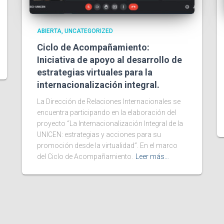
ABIERTA
UNCATEGORIZED
Ciclo de Acompañamiento:
Iniciativa de apoyo al desarrollo de
estrategias virtuales para la
internacionalización integral.
La Dirección de Relaciones Internacionales se
encuentra participando en la elaboración del
proyecto “La Internacionalización Integral de la
UNICEN: estrategias y acciones para su
promoción desde la virtualidad”. En el marco
del Ciclo de Acompañamiento.
Leer más…