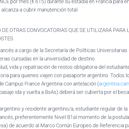
por mes (€ 615) durante su estadía en Francia para emiti
alcanza a cubrir manutención total.
O DE OTRAS CONVOCATORIAS QUE SE UTILIZARÁ PARA 
STES.
rancés a cargo de la Secretaría de Políticas Universitaria
ias cursadas en la universidad de destino.
ud, vida y repatriación de restos obligatoria del estudian
atoria para quienes viajen con pasaporte argentino. Todos
 de Campus France Argentina con antelación (
argentina.ca
(pasaje ida y vuelta a BsAs) deberá ser cubierta por el bec
argentino y residente argentino/a, estudiante regular de la
ancés, preferentemente Nivel B1al momento de la postula
ncesa) de acuerdo al Marco Común Europeo de Referencia pa