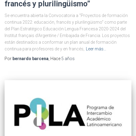
francés y plurilingüismo”
Se encuentra abierta la Convocatoria a “Proyectos de formación
continua 2022: educación, francés y plurilingüismo” como parte
del Plan Estratégico Educación Lengua Francesa 2020-2024 del
Institut français d’Argentine / Embajada de Francia. Los proyectos
están destinados a conformar un plan anual de formación
continua para profesores de y en francés,
Leer más…
Por
bernardo barcena
, Hace
5 años